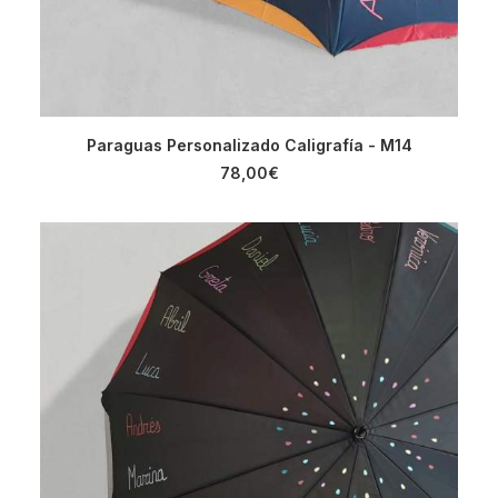
AÑADIR AL CARRITO
Paraguas Personalizado Caligrafía - M14
78,00
€