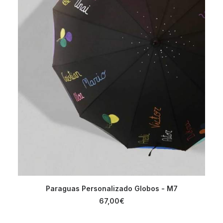
AÑADIR AL CARRITO
Paraguas Personalizado Globos - M7
67,00
€