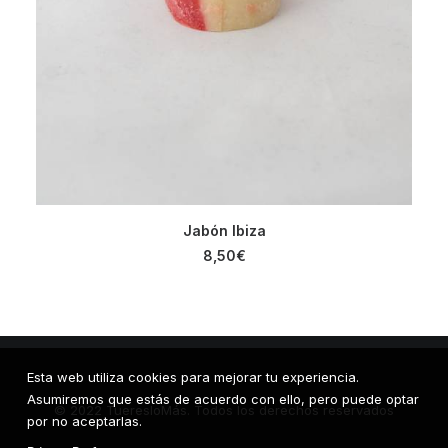
AÑADIR AL CARRITO
Jabón Ibiza
8,50
€
Esta web utiliza cookies para mejorar tu experiencia.
Asumiremos que estás de acuerdo con ello, pero puede optar
© 2022 TueresloMás. Todos los derechos reservados
por no aceptarlas.