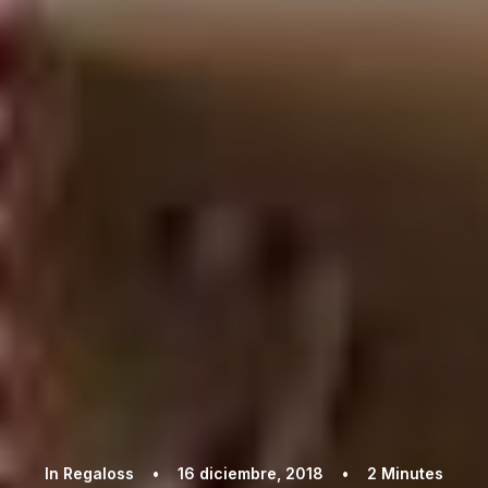
In
Regaloss
•
16 diciembre, 2018
•
2 Minutes