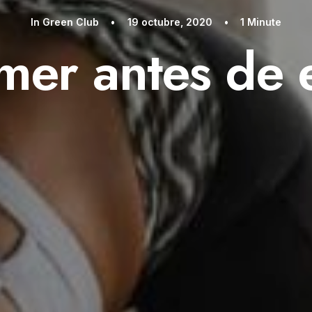
In
Green Club
•
19 octubre, 2020
•
1 Minute
er antes de 